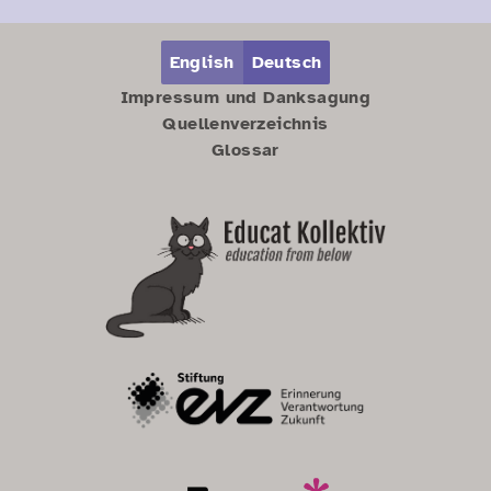
Zum Hauptbereich springen
Zum Hauptmenü springen
English
Deutsch
Impressum und Danksagung
Quellenverzeichnis
Glossar