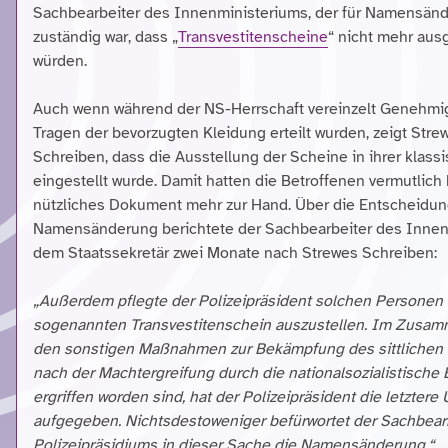
Sachbearbeiter des Innenministeriums, der für Namensän
zuständig war, dass „
Transvestitenscheine
“ nicht mehr ausg
würden.
Auch wenn während der NS-Herrschaft vereinzelt Genehm
Tragen der bevorzugten Kleidung erteilt wurden, zeigt Stre
Schreiben, dass die Ausstellung der Scheine in ihrer klas
eingestellt wurde. Damit hatten die Betroffenen vermutlich 
nützliches Dokument mehr zur Hand. Über die Entscheidu
Namensänderung berichtete der Sachbearbeiter des Innen
dem Staatssekretär zwei Monate nach Strewes Schreiben:
„Außerdem pflegte der Polizeipräsident solchen Personen
sogenannten Transvestitenschein auszustellen. Im Zusa
den sonstigen Maßnahmen zur Bekämpfung des sittlichen Ve
nach der Machtergreifung durch die nationalsozialistisch
ergriffen worden sind, hat der Polizeipräsident die letzter
aufgegeben. Nichtsdestoweniger befürwortet der Sachbear
Polizeipräsidiums in dieser Sache die Namensänderung.“