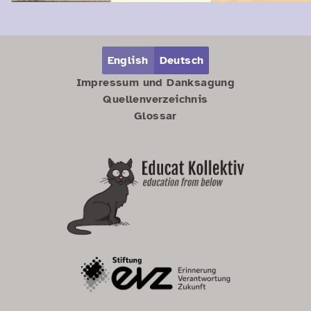
Zum Hauptbereich springen
Zum Hauptmenü springen
English
Deutsch
Impressum und Danksagung
Quellenverzeichnis
Glossar