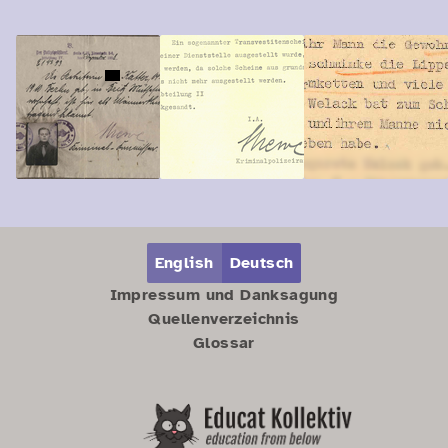
Zum Hauptbereich springen
Zum Hauptmenü springen
English
Deutsch
Impressum und Danksagung
Quellenverzeichnis
Glossar