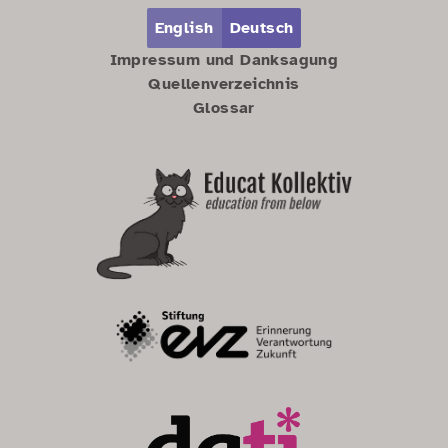
Zum Hauptbereich springen
Zum Hauptmenü springen
English
Deutsch
Impressum und Danksagung
Quellenverzeichnis
Glossar