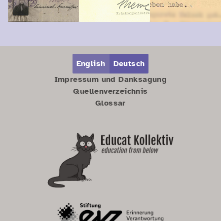
Zum Hauptbereich springen
Zum Hauptmenü springen
English
Deutsch
Impressum und Danksagung
Quellenverzeichnis
Glossar