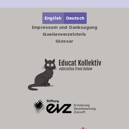
Zum Hauptbereich springen
Zum Hauptmenü springen
English
Deutsch
Impressum und Danksagung
Quellenverzeichnis
Glossar