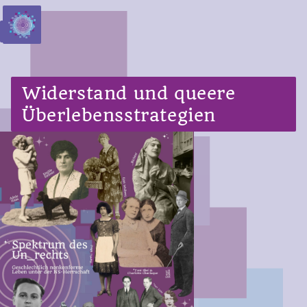
Zur Startseite
Zum Hauptbereich springen
Zum Hauptmenü springen
Previous
Widerstand und queere
Überlebensstrategien