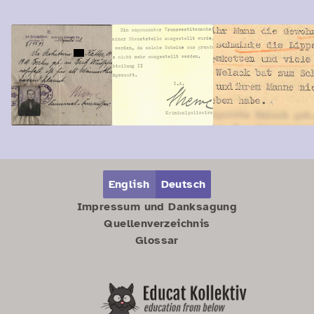
Zum Hauptbereich springen
Zum Hauptmenü springen
English
Deutsch
Impressum und Danksagung
Quellenverzeichnis
Glossar