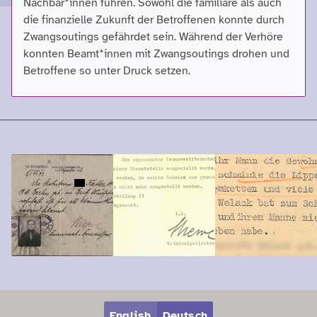
Nachbar*innen führen. Sowohl die familiäre als auch
die finanzielle Zukunft der Betroffenen konnte durch
Zwangsoutings gefährdet sein. Während der Verhöre
konnten Beamt*innen mit Zwangsoutings drohen und
Betroffene so unter Druck setzen.
Zum Hauptbereich springen
Zum Hauptmenü springen
English
Deutsch