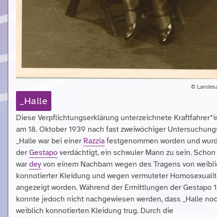
© Landesar
_Halle
Diese Verpflichtungserklärung unterzeichnete Kraftfahrer*
am 18. Oktober 1939 nach fast zweiwöchiger Untersuchungs
_Halle war bei einer
Razzia
festgenommen worden und wurd
der
Gestapo
verdächtigt, ein schwuler Mann zu sein. Schon
war
dey
von einem Nachbarn wegen des Tragens von weibli
konnotierter Kleidung und wegen vermuteter Homosexualit
angezeigt worden. Während der Ermittlungen der Gestapo 
konnte jedoch nicht nachgewiesen werden, dass _Halle no
weiblich konnotierten Kleidung trug. Durch die