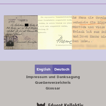
Zum Hauptbereich springen
Zum Hauptmenü springen
English
Deutsch
Impressum und Danksagung
Quellenverzeichnis
Glossar