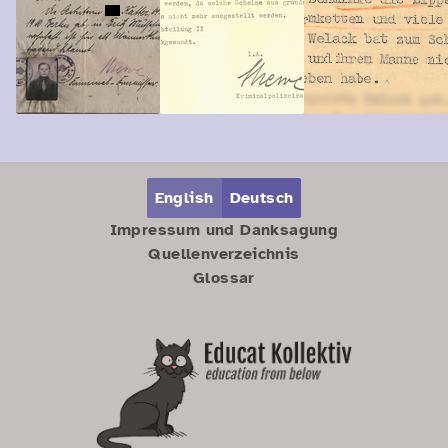
Zum Hauptbereich springen
Zum Hauptmenü springen
English
Deutsch
Impressum und Danksagung
Quellenverzeichnis
Glossar